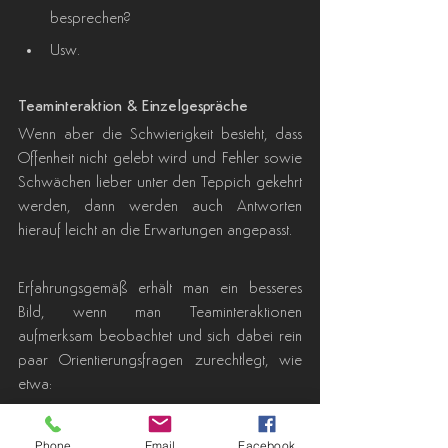
besprechen?
Usw.
Teaminteraktion & Einzelgespräche
Wenn aber die Schwierigkeit besteht, dass 
Offenheit nicht gelebt wird und Fehler sowie 
Schwächen lieber unter den Teppich gekehrt 
werden, dann werden auch Antworten 
hierauf leicht an die Erwartungen angepasst.
Erfahrungsgemäß erhält man ein besseres 
Bild, wenn man Teaminteraktionen 
aufmerksam beobachtet und sich dabei rein 
paar Orientierungsfragen zurechtlegt, wie 
etwa:
Wie ist der Redeanteil in Meetings unter 
den Teammitgliedern verteilt? Reden 
Phone
Email
Facebook