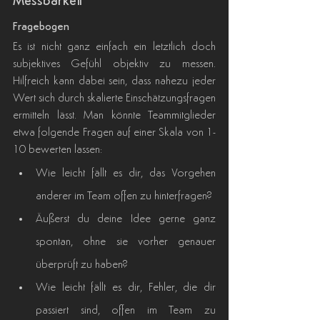
Messbarkeit
Fragebogen
Es ist nicht ganz einfach ein letztlich doch 
subjektives Gefühl objektiv zu messen. 
Hilfreich kann dabei sein, dass nahezu jeder 
Wert sich durch skalierte Einschätzungsfragen 
ermitteln lässt. Man könnte Teammitglieder 
etwa folgende Fragen auf einer Skala von 1-
10 bewerten lassen:
Wie leicht fällt es dir, das Vorgehen 
anderer im Team offen zu hinterfragen?
Äußerst du deine Idee gerne ganz 
spontan, ohne sie vorher genauer 
überprüft zu haben?
Wie leicht fällt es dir, Fehler, die dir 
passiert sind, offen im Team zu 