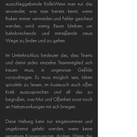
ausschlaggebende Rolle.Wenn man nur das 
anwendet, was man bereits kennt, wenn 
Risiken immer vermieden und Fehler gescheut 
werden, wird wenig Raum bleiben, um 
bahnbrechende und mitreißende neue 
Wege zu finden und zu gehen.
Im Umkehrschluss bedeutet das, dass Teams 
und damit jedes einzelne Teammitglied sich 
trauen muss, in ungewisse Gefilde 
vorzudringen. Es muss möglich sein, Ideen 
sprudeln zu lassen, im Austausch auch offen 
Kritik auszusprechen und all das zu 
begrüßen, was Mut und Offenheit sonst noch 
an Nebenwirkungen mit sich bringen.
Diese Haltung kann nur eingenommen und 
ungebremst gelebt werden, wenn keine 
negativen Konsequenzen drohen. Wenn das 