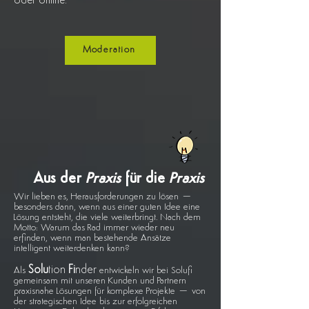
oder online.
Moderation
Aus der
Praxis
für die
Praxis
Wir lieben es, Herausforderungen zu lösen –
besonders dann, wenn aus einer guten Idee eine
Lösung entsteht, die viele weiterbringt. Nach dem
Motto: Warum das Rad immer wieder neu
erfinden, wenn man bestehende Ansätze
intelligent weiterdenken kann?
Solu
tion
Fi
nder
Als
entwickeln wir bei Solufi
gemeinsam mit unseren Kunden und Partnern
praxisnahe Lösungen für komplexe Projekte – von
der strategischen Idee bis zur erfolgreichen