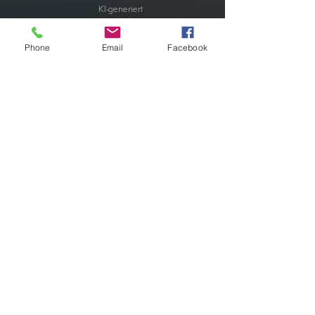
KI-generiert
Phone
Email
Facebook
SHOP
GluPix
Aus der Praxis für die Praxis: Unser GluPix für
dein erfolgreiches Projekt und agile Planen.