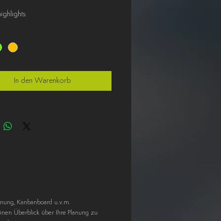
ghlight s:
che Notizzettel
lle (Länge 20 Meter, Höhe 7,5cm)
duell zuschneiden
klebend
el einsetzbar
In den Warenkorb
andslos zu entfernen
reibbar
planung, Kanbanboard u.v.m.
einen Überblick über Ihre Planung zu