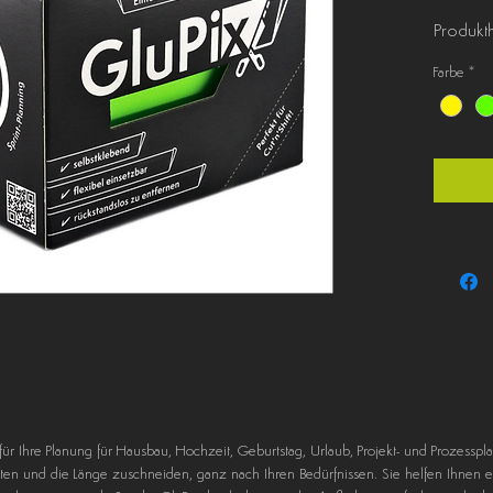
Produkthi
✓ statis
Farbe
*
✓ auf Ro
✓ indivi
✓ selbst
✓ flexib
✓ rückst
✓ besch
r für Ihre Planung für Hausbau, Hochzeit, Geburtstag, Urlaub, Projekt- und Prozess
iften und die Länge zuschneiden, ganz nach Ihren Bedürfnissen. Sie helfen Ihnen 