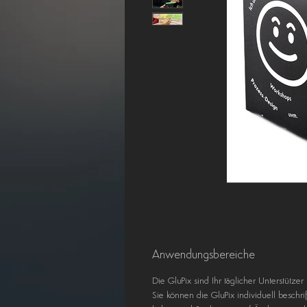
Anwendungsbereiche
Die GluPix sind Ihr täglicher Unterstütze
Sie können die GluPix individuell beschr