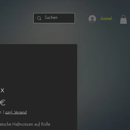
Anmelden
ix
Preis
 €
t.
|
zzgl. Versand
atische Haftnotizen auf Rolle