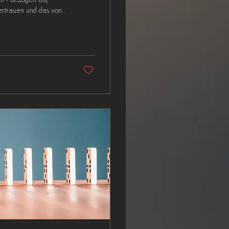
uen - bezogen auf
ertrauen und das von
arbeitern Freiräume zu
ir nicht die Zeit. Wir
enverstand. Fehler