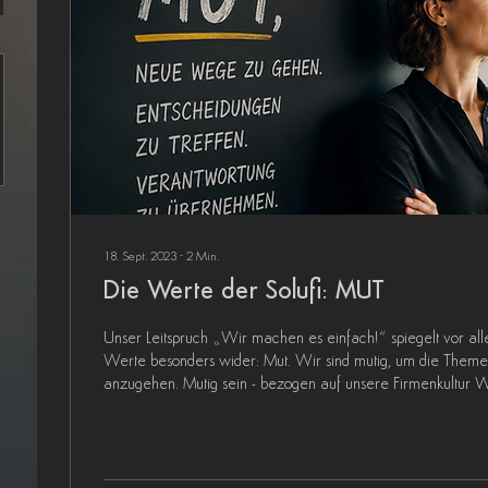
18. Sept. 2023
∙
2
Min.
Die Werte der Solufi: MUT
Unser Leitspruch „Wir machen es einfach!“ spiegelt vor al
Werte besonders wider: Mut. Wir sind mutig, um die Them
anzugehen. Mutig sein - bezogen auf unsere Firmenkultur Wi
der Firma den Grundsatz: Fehler sind erlaubt, wenn man im
etwas lernt. Wer keine Fehler macht, geht auch keine Risike
Menschen, die auch gern um die Ecke denken und innovati
versuchen. Wenn man immer auf Nummer sicher...