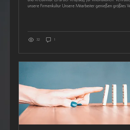
und Kreativität. Es ist der Kraftstoff für Innovationen. Vertra
unsere Firmenkultur Unsere Mitarbeiter genießen größtes V
Anfang an. In einer kleinen Firma ist es wichtig, seinen Mit
geben. Wir betreiben kein Mikromanagement, dafür haben w
vertrauen auf ihren guten Willen und den gesunden Mensch
können passieren,...
32
1