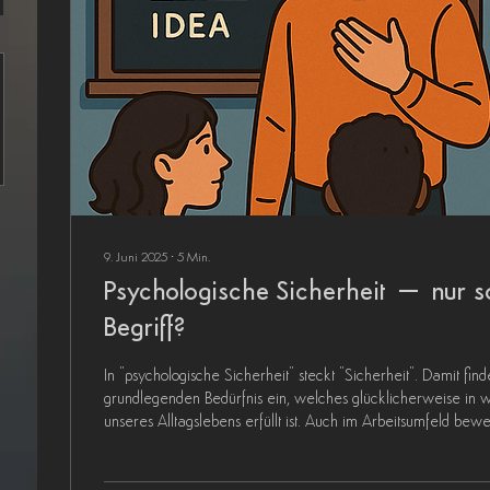
9. Juni 2025
∙
5
Min.
Psychologische Sicherheit – nur s
Begriff?
In "psychologische Sicherheit" steckt "Sicherheit". Damit finden wir uns bei einem
grundlegenden Bedürfnis ein, welches glücklicherweise in 
unseres Alltagslebens erfüllt ist. Auch im Arbeitsumfeld bewe
ohne Sorge um unsere körperliche Unversehrtheit oder uns
können uns also - zumindest weitestgehend - sicher fühlen.