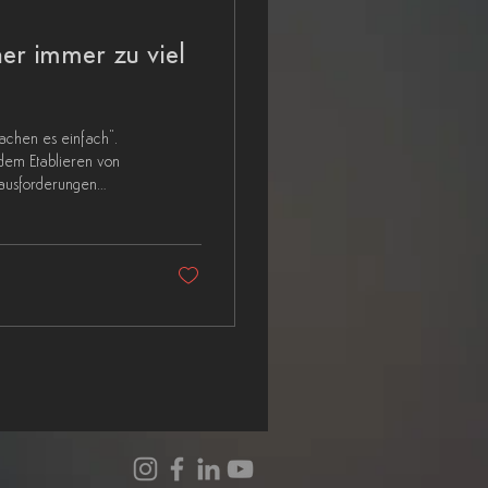
er immer zu viel
machen es einfach".
dem Etablieren von
rausforderungen
 Dich zukommen
s wir mit dieser
angegangen sind.
.