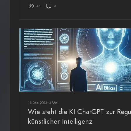
43
3
13. Dez. 2023
∙
4
Min.
Wie steht die KI ChatGPT zur Regu
künstlicher Intelligenz