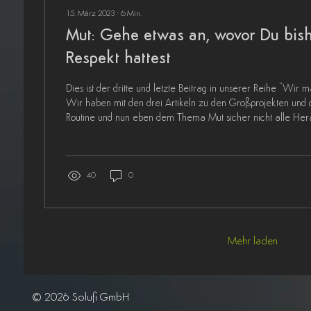
15. März 2023
∙
6
Min.
Mut: Gehe etwas an, wovor Du bish
Respekt hattest
Dies ist der dritte und letzte Beitrag in unserer Reihe "Wir 
Wir haben mit den drei Artikeln zu den Großprojekten und 
Routine und nun eben dem Thema Mut sicher nicht alle He
abgedeckt, die rund um das Thema Selbstmanagement auf
werden. Wir haben aber den Mut zur Lücke und denken, das
Auswahl drei Schwergewichte aus diesem Themenkomplex 
Wieso zählt das Thema Mut dazu? Viele Aufgaben, die Du..
40
0
Mehr laden
© 2026 Solufi GmbH