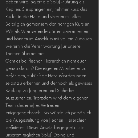
geben wird, agiert die Solufi-Führung als 
Kapitän. Sie springen ein, nehmen kurz das 
Ruder in die Hand und streben mit allen 
Beteiligten gemeinsam den richtigen Kurs an. 
Wir als Mitarbeitende dürfen davon lernen 
und können im Anschluss mit vollem Zutrauen 
weiterhin die Verantwortung für unsere 
Themen übernehmen.
Geht es bei flachen Hierarchien nicht auch 
genau darum? Die eigenen Mitarbeiter zu 
befähigen, zukünftige Herausforderungen 
selbst zu erkennen und dennoch als gewisses 
Back-up zu fungieren und Sicherheit 
auszustrahlen. Trotzdem wird dem eigenen 
Team dauerhaftes Vertrauen 
entgegengebracht. So würde ich persönlich 
die Ausgestaltung von flachen Hierarchien 
definieren. Dieser Ansatz begegnet uns in 
unserem täglichen Solufi Doing und 