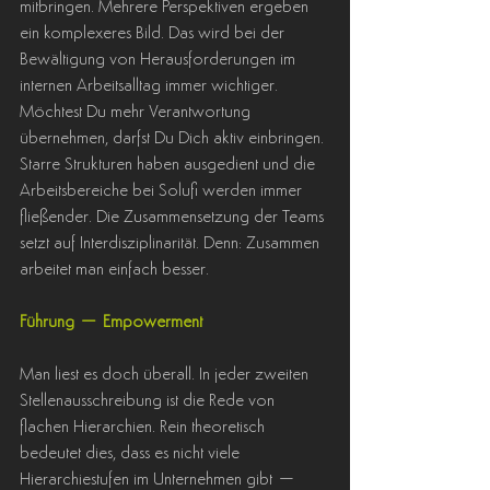
mitbringen. Mehrere Perspektiven ergeben 
ein komplexeres Bild. Das wird bei der 
Bewältigung von Herausforderungen im 
internen Arbeitsalltag immer wichtiger. 
Möchtest Du mehr Verantwortung 
übernehmen, darfst Du Dich aktiv einbringen. 
Starre Strukturen haben ausgedient und die 
Arbeitsbereiche bei Solufi werden immer 
fließender. Die Zusammensetzung der Teams 
setzt auf Interdisziplinarität. Denn: Zusammen 
arbeitet man einfach besser.
Führung – Empowerment
Man liest es doch überall. In jeder zweiten 
Stellenausschreibung ist die Rede von 
flachen Hierarchien. Rein theoretisch 
bedeutet dies, dass es nicht viele 
Hierarchiestufen im Unternehmen gibt – 