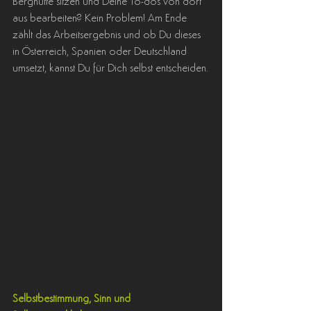
Berghütte sitzen und Deine To-dos von dort 
aus bearbeiten? Kein Problem! Am Ende 
zählt das Arbeitsergebnis und ob Du dieses 
in Österreich, Spanien oder Deutschland 
umsetzt, kannst Du für Dich selbst entscheiden.
Selbstbestimmung, Sinn und 