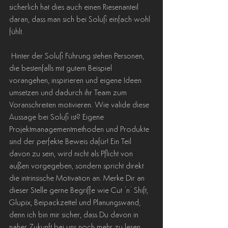
sicherlich hat dies auch einen Riesenanteil 
daran, dass man sich bei Solufi einfach wohl 
fühlt.
 Hinter der Solufi Führung stehen Personen, 
die bestenfalls mit gutem Beispiel 
vorangehen, inspirieren und eigene Ideen 
umsetzen und dadurch ihr Team zum 
Voranschreiten motivieren. Wie valide diese 
Aussage bei Solufi ist? Eigene 
Projektmanagementmethoden und Produkte 
sind der perfekte Beweis dafür! Ein Teil 
davon zu sein, wird nicht als Pflicht von 
außen vorgegeben, sondern spricht direkt 
die intrinsische Motivation an. Merke Dir an 
dieser Stelle gerne Begriffe wie Cut ‘n‘ Shift, 
Glupix, Beipackzettel und Planungswand, 
denn ich bin mir sicher, dass Du davon in 
naher Zukunft bei uns noch mehr zu lesen 