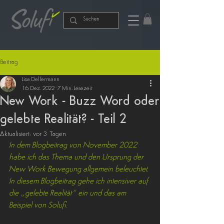
Beitrag
Lisa Dellermann
16. Dez. 2022
7 Min. Lesezeit
New Work - Buzz Word oder
gelebte Realität? - Teil 2
Aktualisiert:
vor 3 Tagen
In dem Blogbeitrag von November 2022 
habe ich das Thema und den Ursprung der 
New Work Bewegung allgemein beleuchtet. 
In diesem Blogbeitrag gehe ich intensiver auf 
die „gelebte Realität“ ein und das am 
Beispiel von Solufi.