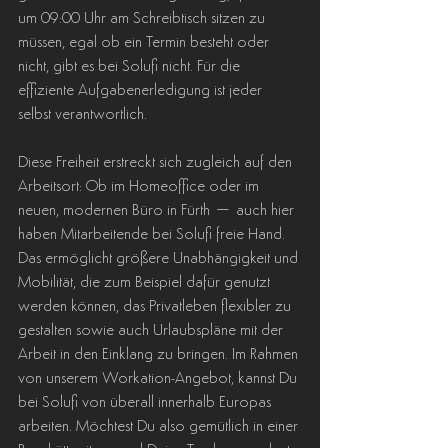
um 09:00 Uhr am Schreibtisch sitzen zu 
müssen, egal ob ein Termin besteht oder 
nicht, gibt es bei Solufi nicht. Für die 
effiziente Aufgabenerledigung ist jeder 
selbst verantwortlich.
Diese Freiheit erstreckt sich zugleich auf den 
Arbeitsort: Ob im Homeoffice oder im 
neuen, modernen Büro in Fürth – auch hier 
haben Mitarbeitende bei Solufi freie Hand. 
Das ermöglicht größere Unabhängigkeit und 
Mobilität, die zum Beispiel dafür genutzt 
werden können, das Privatleben flexibler zu 
gestalten sowie auch Urlaubspläne mit der 
Arbeit in den Einklang zu bringen. Im Rahmen 
von unserem Workation-Angebot, kannst Du 
bei Solufi von überall innerhalb Europas 
arbeiten. Möchtest Du also gemütlich in einer 