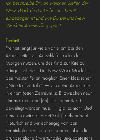
Ich beschreibe Dir, an welchen Stellen der 
New Work Gedanke bei uns bereits 
eingezogen ist und wie Du bei uns New 
Work im Arbeitsalltag spürst.
Freiheit
Freiheit fängt für viele vor allem bei den 
Arbeitszeiten an: Ausschlafen oder den 
Morgen nutzen, um das Kind zur Kita zu 
bringen; all dies ist im New-Work-Modell in 
den meisten Fällen möglich. Einen klassischen 
„Nine-to-five-Job“ – also eine Arbeit, die 
in einem festen Zeitraum (z. B. zwischen neun 
Uhr morgens und fünf Uhr nachmittags) 
bewältigt werden muss – gibt es nicht. Und 
genau so wird dies bei Solufi gehandhabt.
Natürlich sind wir abhängig von den 
Terminkalendern unserer Kunden, aber die 
grundsätzliche Erwartungshaltung, spätestens 