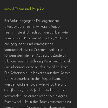
Mixed Teams und Projekte
Bei Solufi begegnen Dir sogenannte 
„Responsible Teams – kurz „Respo 
Teams“. Sie sind nach Schwerpunkten wie 
zum Beispiel Personal, Marketing, Vertrieb 
etc. gegliedert und ermöglichen 
kompetenzbasierte Zusammenarbeit und 
fördern den internen Austausch. Zugleich 
gibt die Geschäftsführung Verantwortung ab 
und überträgt diese an das jeweilige Team. 
Die Arbeitsabläufe basieren auf dem Ansatz 
der Projektarbeit. In den Respo Teams 
werden digitale Tools, wie Miro, Jira und 
Confluence, zur Aufgabenstrukturierung 
verwendet und ermöglichen so ein agiles 
Framework. Um in den Teams mitarbeiten zu 
können, musst Du keine Spezialkenntnisse 