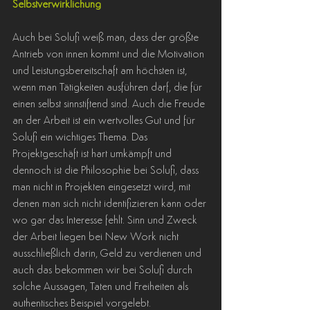
Selbstverwirklichung
Auch bei Solufi weiß man, dass der größte 
Antrieb von innen kommt und die Motivation 
und Leistungsbereitschaft am höchsten ist, 
wenn man Tätigkeiten ausführen darf, die für 
einen selbst sinnstiftend sind. Auch die Freude 
an der Arbeit ist ein wertvolles Gut und für 
Solufi ein wichtiges Thema. Das 
Projektgeschäft ist hart umkämpft und 
dennoch ist die Philosophie bei Solufi, dass 
man nicht in Projekten eingesetzt wird, mit 
denen man sich nicht identifizieren kann oder 
wo gar das Interesse fehlt. Sinn und Zweck 
der Arbeit liegen bei New Work nicht 
ausschließlich darin, Geld zu verdienen und 
auch das bekommen wir bei Solufi durch 
solche Aussagen, Taten und Freiheiten als 
authentisches Beispiel vorgelebt.